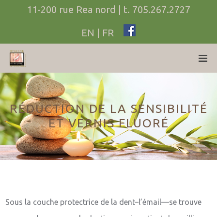
11-200 rue Rea nord
| t.
705.267.2727
EN
|
FR
RÉDUCTION DE LA SENSIBILITÉ
ET VERNIS FLUORÉ
Sous la couche protectrice de la dent–l’émail—se trouve